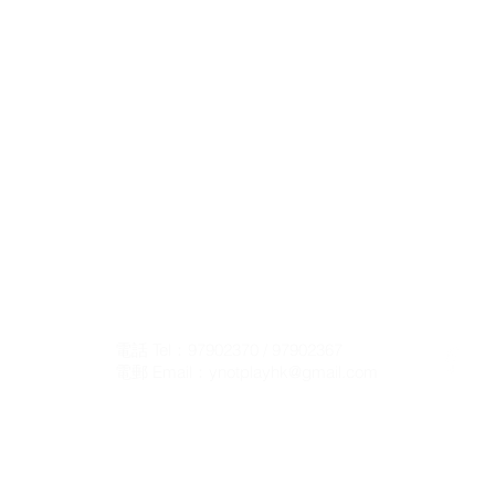
聯 絡 我 們 Contact Us
電話 Tel：97902370
/ 97902367
電郵 Email：
ynotplayhk@gmail.com
遊 戲 室 地 址 Play Room Address