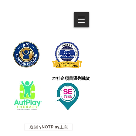
本社企項目獲列載於
返回 yNOTPlay主頁