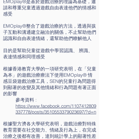
EMOplay®是基於遊戲治療的理論為基礎，邀
請和尊重兒童透過遊戲自由表達他們的情感和
感受
EMOplay®整合了遊戲治療的方法，透過與孩
子互動和溝通建立融洽的關係，不止幫助他們
認識和自由表達情緒，還幫助他們瞭解他人
目的是幫助兒童從遊戲中學習認識、 辨識、
表達情感和同理感受
根據香港教育大學的一項研究表明，在「兒童
為本」的遊戲治療療法下使用EMOplay® 情
感豆袋遊戲治療工具，SEN的兒童行為問題得
到顯著的改變及其他情緒和行為問題有著正面
的影響
參考資料 :
https://www.facebook.com/1107412809
337778/posts/3510553379023697/?d=n
根據聖方濟各大學研究表明，遊戲治療對特殊
教育需要在社交能力、情緒及行為上，在完成
治療之後都有改善，達到統計學上的顯著性差