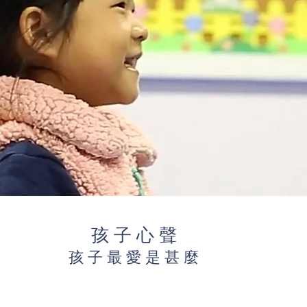
孩 子 心 聲
孩 子 最 愛 是 甚 麼