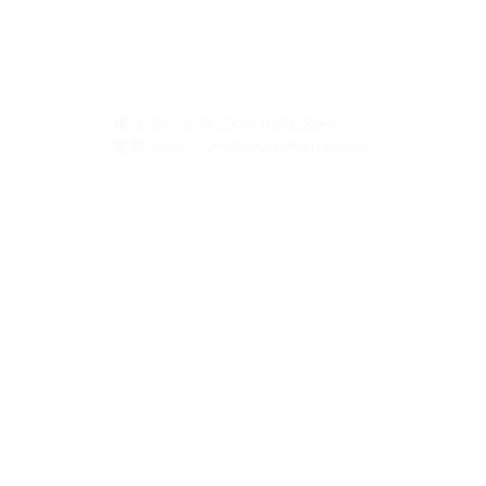
聯 絡 我 們 Contact Us
電話 Tel：97902370
/ 97902367
電郵 Email：
ynotplayhk@gmail.com
遊 戲 室 地 址 Play Room Address
總會所
九龍觀塘偉業街137號泛亞中心303室
HEADQUARTERS
Room 303, Pan Asia Centre,
137 Wai Yip Street, Kwun Tong
Kowloon